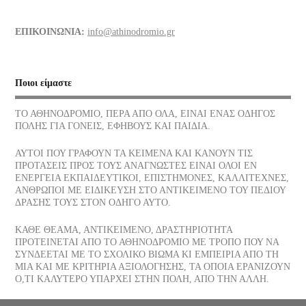
Διάφορα τρόφιμα και οι θερμίδες τους
ΕΠΙΚΟΙΝΩΝΙΑ:
info@athinodromio.gr
07/07/2026
Νίκος Σκαλκώτας, Η Θάλασσα
Ποιοι είμαστε
05/07/2026
ΤΟ ΑΘΗΝΟΔΡΟΜΙΟ, ΠΕΡΑ ΑΠΟ ΟΛΑ, ΕΙΝΑΙ ΕΝΑΣ ΟΔΗΓΟΣ
ΠΟΛΗΣ ΓΙΑ ΓΟΝΕΙΣ, ΕΦΗΒΟΥΣ ΚΑΙ ΠΑΙΔΙΑ.
Οι νεώσοικοι του Πειραιά, ένα σοβαρό στήριγμα της αρχαίας
αθηναϊκής δημοκρατίας, πού βρίσκονται σήμερα
ΑΥΤΟΙ ΠΟΥ ΓΡΑΦΟΥΝ ΤΑ ΚΕΙΜΕΝΑ ΚΑΙ ΚΑΝΟΥΝ ΤΙΣ
03/07/2026
ΠΡΟΤΑΣΕΙΣ ΠΡΟΣ ΤΟΥΣ ΑΝΑΓΝΩΣΤΕΣ ΕΙΝΑΙ ΟΛΟΙ ΕΝ
ΕΝΕΡΓΕΙΑ ΕΚΠΑΙΔΕΥΤΙΚΟΙ, ΕΠΙΣΤΗΜΟΝΕΣ, ΚΑΛΛΙΤΕΧΝΕΣ,
ΑΝΘΡΩΠΟΙ ΜΕ ΕΙΔΙΚΕΥΣΗ ΣΤΟ ΑΝΤΙΚΕΙΜΕΝΟ ΤΟΥ ΠΕΔΙΟΥ
Το παγωτό, η λιχουδιά του Καλοκαιριού ποια είναι η διατροφική
ΔΡΑΣΗΣ ΤΟΥΣ ΣΤΟΝ ΟΔΗΓΟ ΑΥΤΟ.
του αξία
30/06/2026
ΚΑΘΕ ΘΕΑΜΑ, ΑΝΤΙΚΕΙΜΕΝΟ, ΔΡΑΣΤΗΡΙΟΤΗΤΑ
ΠΡΟΤΕΙΝΕΤΑΙ ΑΠΟ ΤΟ ΑΘΗΝΟΔΡΟΜΙΟ ΜΕ ΤΡΟΠΟ ΠΟΥ ΝΑ
ΣΥΝΔΕΕΤΑΙ ΜΕ ΤΟ ΣΧΟΛΙΚΟ ΒΙΩΜΑ ΚΙ ΕΜΠΕΙΡΙΑ ΑΠΟ ΤΗ
Αφυδάτωση
ΜΙΑ ΚΑΙ ΜΕ ΚΡΙΤΗΡΙΑ ΑΞΙΟΛΟΓΗΣΗΣ, ΤΑ ΟΠΟΙΑ ΕΡΑΝΙΖΟΥΝ
29/06/2026
Ο,ΤΙ ΚΑΛΥΤΕΡΟ ΥΠΑΡΧΕΙ ΣΤΗΝ ΠΟΛΗ, ΑΠΟ ΤΗΝ ΑΛΛΗ.