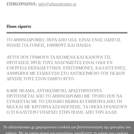
ΕΠΙΚΟΙΝΩΝΙΑ:
info@athinodromio.gr
07/07/2026
Νίκος Σκαλκώτας, Η Θάλασσα
Ποιοι είμαστε
05/07/2026
ΤΟ ΑΘΗΝΟΔΡΟΜΙΟ, ΠΕΡΑ ΑΠΟ ΟΛΑ, ΕΙΝΑΙ ΕΝΑΣ ΟΔΗΓΟΣ
ΠΟΛΗΣ ΓΙΑ ΓΟΝΕΙΣ, ΕΦΗΒΟΥΣ ΚΑΙ ΠΑΙΔΙΑ.
Οι νεώσοικοι του Πειραιά, ένα σοβαρό στήριγμα της αρχαίας
αθηναϊκής δημοκρατίας, πού βρίσκονται σήμερα
ΑΥΤΟΙ ΠΟΥ ΓΡΑΦΟΥΝ ΤΑ ΚΕΙΜΕΝΑ ΚΑΙ ΚΑΝΟΥΝ ΤΙΣ
03/07/2026
ΠΡΟΤΑΣΕΙΣ ΠΡΟΣ ΤΟΥΣ ΑΝΑΓΝΩΣΤΕΣ ΕΙΝΑΙ ΟΛΟΙ ΕΝ
ΕΝΕΡΓΕΙΑ ΕΚΠΑΙΔΕΥΤΙΚΟΙ, ΕΠΙΣΤΗΜΟΝΕΣ, ΚΑΛΛΙΤΕΧΝΕΣ,
ΑΝΘΡΩΠΟΙ ΜΕ ΕΙΔΙΚΕΥΣΗ ΣΤΟ ΑΝΤΙΚΕΙΜΕΝΟ ΤΟΥ ΠΕΔΙΟΥ
Το παγωτό, η λιχουδιά του Καλοκαιριού ποια είναι η διατροφική
ΔΡΑΣΗΣ ΤΟΥΣ ΣΤΟΝ ΟΔΗΓΟ ΑΥΤΟ.
του αξία
30/06/2026
ΚΑΘΕ ΘΕΑΜΑ, ΑΝΤΙΚΕΙΜΕΝΟ, ΔΡΑΣΤΗΡΙΟΤΗΤΑ
ΠΡΟΤΕΙΝΕΤΑΙ ΑΠΟ ΤΟ ΑΘΗΝΟΔΡΟΜΙΟ ΜΕ ΤΡΟΠΟ ΠΟΥ ΝΑ
ΣΥΝΔΕΕΤΑΙ ΜΕ ΤΟ ΣΧΟΛΙΚΟ ΒΙΩΜΑ ΚΙ ΕΜΠΕΙΡΙΑ ΑΠΟ ΤΗ
Αφυδάτωση
ΜΙΑ ΚΑΙ ΜΕ ΚΡΙΤΗΡΙΑ ΑΞΙΟΛΟΓΗΣΗΣ, ΤΑ ΟΠΟΙΑ ΕΡΑΝΙΖΟΥΝ
29/06/2026
Ο,ΤΙ ΚΑΛΥΤΕΡΟ ΥΠΑΡΧΕΙ ΣΤΗΝ ΠΟΛΗ, ΑΠΟ ΤΗΝ ΑΛΛΗ.
Η Θάλασσα, Κλωντ Ντεμπυσσύ
Το athinodromio.gr χρησιμοποιεί cookies για βελτιστοποίηση της εμπειρίας του
χρήστη. Με τη χρήση αυτού του ιστοτόπου, αποδέχεστε τη χρήση των cookies.