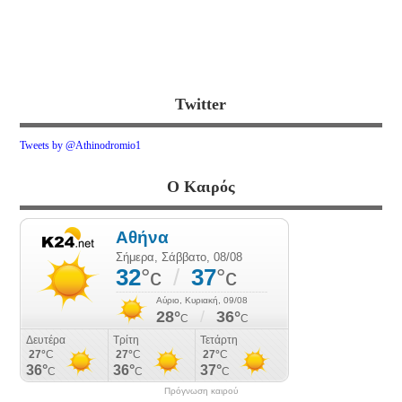
Twitter
Tweets by @Athinodromio1
Ο Καιρός
Πρόγνωση καιρού