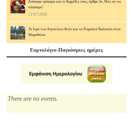
Διάφορα τρόφιμα και οι θερμίδες τους, άρθρο 3ο. Πώς να τις
κάψουμε!
21/07/2026
Το Ιερό των Αιγυπτίων θεών και το Ρωμαϊκό Βαλανείο στον
Μαραθώνα
17/07/2026
Εορτολόγιο-Παγκόσμιες ημέρες
Διάφορα τρόφιμα και οι θερμίδες τους, άρθρο 2ο. Πώς να τις
κάψουμε!
14/07/2026
Μαρία Κάλλας, η αιώνια: οι ωραιότερες άριες
12/07/2026
There are no events.
Το Λύκειο του Αριστοτέλη
10/07/2026
Διάφορα τρόφιμα και οι θερμίδες τους