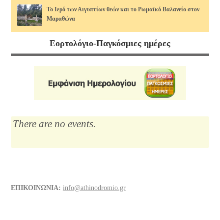
Το Ιερό των Αιγυπτίων θεών και το Ρωμαϊκό Βαλανείο στον
Μαραθώνα
17/07/2026
Εορτολόγιο-Παγκόσμιες ημέρες
Διάφορα τρόφιμα και οι θερμίδες τους, άρθρο 2ο. Πώς να τις
κάψουμε!
14/07/2026
Μαρία Κάλλας, η αιώνια: οι ωραιότερες άριες
12/07/2026
There are no events.
Το Λύκειο του Αριστοτέλη
10/07/2026
Διάφορα τρόφιμα και οι θερμίδες τους
ΕΠΙΚΟΙΝΩΝΙΑ:
info@athinodromio.gr
07/07/2026
Νίκος Σκαλκώτας, Η Θάλασσα