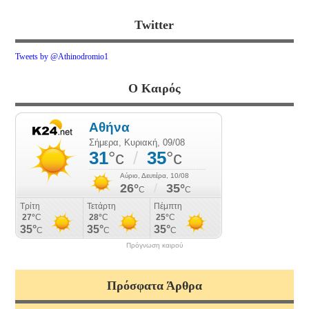
Twitter
Tweets by @Athinodromio1
Ο Καιρός
Πρόγνωση καιρού
Πρόσφατα Άρθρα