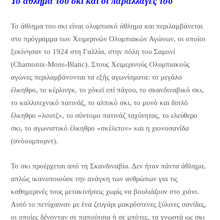
Το άθλημα του σκι και οι παραλλαγές του
Το άθλημα του σκι είναι ολυμπιακό άθλημα και περιλαμβάνεται
στο πρόγραμμα των Χειμερινών Ολυμπιακών Αγώνων, οι οποίοι
ξεκίνησαν το 1924 στη Γαλλία, στην πόλη του Σαμονί
(Chamonix-Mons-Blanc). Στους Χειμερινούς Ολυμπιακούς
αγώνες περιλαμβάνονται τα εξής αγωνίσματα: το μεγάλο
έλκηθρο, το κέρλινγκ, το χόκεϊ επί πάγου, το σκανδιναβικό σκι,
το καλλιτεχνικό πατινάζ, το αλπικό σκι, το μονό και διπλό
έλκηθρο «λουτζ», το σύντομο πατινάζ ταχύτητας, το ελεύθερο
σκι, το αγωνιστικό έλκηθρο «σκέλετον» και η χιονοσανίδα
(σνόουμπορντ).
Το σκι προέρχεται από τη Σκανδιναβία. Δεν ήταν πάντα άθλημα,
απλώς ικανοποιούσε την ανάγκη των ανθρώπων για τις
καθημερινές τους μετακινήσεις χωρίς να βουλιάζουν στο χιόνι.
Αυτό το πετύχαιναν με ένα ζευγάρι μακρόστενες ξύλινες σανίδες,
οι οποίες δένονταν σε παπούτσια ή σε μπότες, τα γνωστά ως σκι