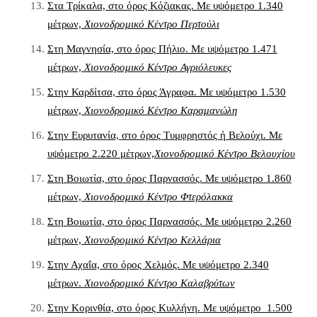
Στα Τρίκαλα, στο όρος Κόζιακας. Με υψόμετρο 1.340
μέτρων,
Χιονοδρομικό Κέντρο Περτούλι
Στη Μαγνησία, στο όρος Πήλιο. Με υψόμετρο 1.471
μέτρων,
Χιονοδρομικό Κέντρο Αγριόλευκες
Στην Καρδίτσα, στο όρος Άγραφα. Με υψόμετρο 1.530
μέτρων,
Χιονοδρομικό Κέντρο Καραμανώλη
Στην Ευρυτανία, στο όρος Τυμφρηστός ή Βελούχι. Με
υψόμετρο 2.220 μέτρων,
Χιονοδρομικό Κέντρο Βελουχίου
Στη Βοιωτία, στο όρος Παρνασσός. Με υψόμετρο 1.860
μέτρων,
Χιονοδρομικό Κέντρο Φτερόλακκα
Στη Βοιωτία, στο όρος Παρνασσός. Με υψόμετρο 2.260
μέτρων,
Χιονοδρομικό Κέντρο Κελλάρια
Στην Αχαΐα, στο όρος Χελμός. Με υψόμετρο 2.340
μέτρων.
Χιονοδρομικό Κέντρο Καλαβρύτων
Στην Κορινθία, στο όρος Κυλλήνη. Με υψόμετρο 1.500