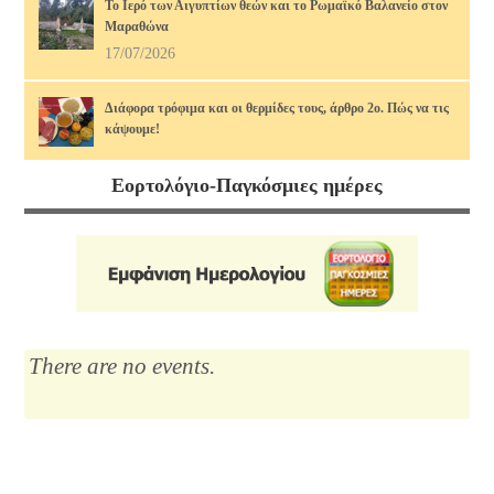
Το Ιερό των Αιγυπτίων θεών και το Ρωμαϊκό Βαλανείο στον
Μαραθώνα
17/07/2026
Διάφορα τρόφιμα και οι θερμίδες τους, άρθρο 2ο. Πώς να τις
κάψουμε!
14/07/2026
Εορτολόγιο-Παγκόσμιες ημέρες
Μαρία Κάλλας, η αιώνια: οι ωραιότερες άριες
12/07/2026
Το Λύκειο του Αριστοτέλη
10/07/2026
There are no events.
Διάφορα τρόφιμα και οι θερμίδες τους
07/07/2026
Νίκος Σκαλκώτας, Η Θάλασσα