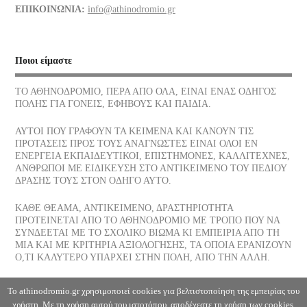
05/07/2026
ΕΠΙΚΟΙΝΩΝΙΑ:
info@athinodromio.gr
Οι νεώσοικοι του Πειραιά, ένα σοβαρό στήριγμα της αρχαίας
αθηναϊκής δημοκρατίας, πού βρίσκονται σήμερα
Ποιοι είμαστε
03/07/2026
ΤΟ ΑΘΗΝΟΔΡΟΜΙΟ, ΠΕΡΑ ΑΠΟ ΟΛΑ, ΕΙΝΑΙ ΕΝΑΣ ΟΔΗΓΟΣ
ΠΟΛΗΣ ΓΙΑ ΓΟΝΕΙΣ, ΕΦΗΒΟΥΣ ΚΑΙ ΠΑΙΔΙΑ.
Το παγωτό, η λιχουδιά του Καλοκαιριού ποια είναι η διατροφική
του αξία
ΑΥΤΟΙ ΠΟΥ ΓΡΑΦΟΥΝ ΤΑ ΚΕΙΜΕΝΑ ΚΑΙ ΚΑΝΟΥΝ ΤΙΣ
30/06/2026
ΠΡΟΤΑΣΕΙΣ ΠΡΟΣ ΤΟΥΣ ΑΝΑΓΝΩΣΤΕΣ ΕΙΝΑΙ ΟΛΟΙ ΕΝ
ΕΝΕΡΓΕΙΑ ΕΚΠΑΙΔΕΥΤΙΚΟΙ, ΕΠΙΣΤΗΜΟΝΕΣ, ΚΑΛΛΙΤΕΧΝΕΣ,
ΑΝΘΡΩΠΟΙ ΜΕ ΕΙΔΙΚΕΥΣΗ ΣΤΟ ΑΝΤΙΚΕΙΜΕΝΟ ΤΟΥ ΠΕΔΙΟΥ
Αφυδάτωση
ΔΡΑΣΗΣ ΤΟΥΣ ΣΤΟΝ ΟΔΗΓΟ ΑΥΤΟ.
29/06/2026
ΚΑΘΕ ΘΕΑΜΑ, ΑΝΤΙΚΕΙΜΕΝΟ, ΔΡΑΣΤΗΡΙΟΤΗΤΑ
ΠΡΟΤΕΙΝΕΤΑΙ ΑΠΟ ΤΟ ΑΘΗΝΟΔΡΟΜΙΟ ΜΕ ΤΡΟΠΟ ΠΟΥ ΝΑ
Η Θάλασσα, Κλωντ Ντεμπυσσύ
ΣΥΝΔΕΕΤΑΙ ΜΕ ΤΟ ΣΧΟΛΙΚΟ ΒΙΩΜΑ ΚΙ ΕΜΠΕΙΡΙΑ ΑΠΟ ΤΗ
28/06/2026
ΜΙΑ ΚΑΙ ΜΕ ΚΡΙΤΗΡΙΑ ΑΞΙΟΛΟΓΗΣΗΣ, ΤΑ ΟΠΟΙΑ ΕΡΑΝΙΖΟΥΝ
Ο,ΤΙ ΚΑΛΥΤΕΡΟ ΥΠΑΡΧΕΙ ΣΤΗΝ ΠΟΛΗ, ΑΠΟ ΤΗΝ ΑΛΛΗ.
Η ιστορία του ανδρικού μαγιό
Το athinodromio.gr χρησιμοποιεί cookies για βελτιστοποίηση της εμπειρίας του
26/06/2026
χρήστη. Με τη χρήση αυτού του ιστοτόπου, αποδέχεστε τη χρήση των cookies.