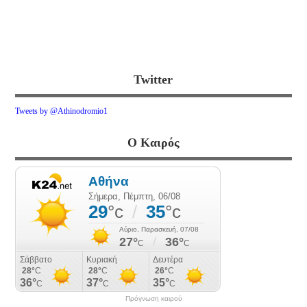
Twitter
Tweets by @Athinodromio1
Ο Καιρός
Πρόγνωση καιρού