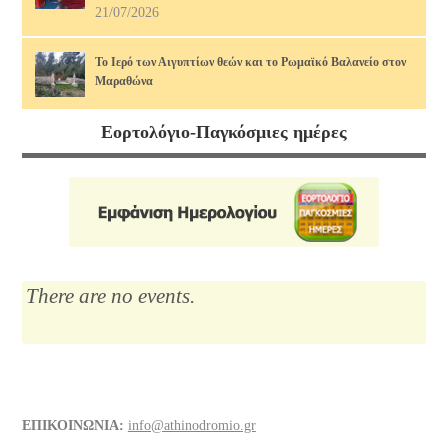
21/07/2026
Το Ιερό των Αιγυπτίων θεών και το Ρωμαϊκό Βαλανείο στον
Μαραθώνα
17/07/2026
Εορτολόγιο-Παγκόσμιες ημέρες
Διάφορα τρόφιμα και οι θερμίδες τους, άρθρο 2ο. Πώς να τις
κάψουμε!
14/07/2026
Μαρία Κάλλας, η αιώνια: οι ωραιότερες άριες
12/07/2026
There are no events.
Το Λύκειο του Αριστοτέλη
10/07/2026
Διάφορα τρόφιμα και οι θερμίδες τους
ΕΠΙΚΟΙΝΩΝΙΑ:
info@athinodromio.gr
07/07/2026