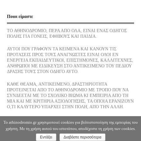
Νίκος Σκαλκώτας, Η Θάλασσα
Ποιοι είμαστε
05/07/2026
ΤΟ ΑΘΗΝΟΔΡΟΜΙΟ, ΠΕΡΑ ΑΠΟ ΟΛΑ, ΕΙΝΑΙ ΕΝΑΣ ΟΔΗΓΟΣ
ΠΟΛΗΣ ΓΙΑ ΓΟΝΕΙΣ, ΕΦΗΒΟΥΣ ΚΑΙ ΠΑΙΔΙΑ.
Οι νεώσοικοι του Πειραιά, ένα σοβαρό στήριγμα της αρχαίας
αθηναϊκής δημοκρατίας, πού βρίσκονται σήμερα
ΑΥΤΟΙ ΠΟΥ ΓΡΑΦΟΥΝ ΤΑ ΚΕΙΜΕΝΑ ΚΑΙ ΚΑΝΟΥΝ ΤΙΣ
03/07/2026
ΠΡΟΤΑΣΕΙΣ ΠΡΟΣ ΤΟΥΣ ΑΝΑΓΝΩΣΤΕΣ ΕΙΝΑΙ ΟΛΟΙ ΕΝ
ΕΝΕΡΓΕΙΑ ΕΚΠΑΙΔΕΥΤΙΚΟΙ, ΕΠΙΣΤΗΜΟΝΕΣ, ΚΑΛΛΙΤΕΧΝΕΣ,
ΑΝΘΡΩΠΟΙ ΜΕ ΕΙΔΙΚΕΥΣΗ ΣΤΟ ΑΝΤΙΚΕΙΜΕΝΟ ΤΟΥ ΠΕΔΙΟΥ
Το παγωτό, η λιχουδιά του Καλοκαιριού ποια είναι η διατροφική
ΔΡΑΣΗΣ ΤΟΥΣ ΣΤΟΝ ΟΔΗΓΟ ΑΥΤΟ.
του αξία
30/06/2026
ΚΑΘΕ ΘΕΑΜΑ, ΑΝΤΙΚΕΙΜΕΝΟ, ΔΡΑΣΤΗΡΙΟΤΗΤΑ
ΠΡΟΤΕΙΝΕΤΑΙ ΑΠΟ ΤΟ ΑΘΗΝΟΔΡΟΜΙΟ ΜΕ ΤΡΟΠΟ ΠΟΥ ΝΑ
ΣΥΝΔΕΕΤΑΙ ΜΕ ΤΟ ΣΧΟΛΙΚΟ ΒΙΩΜΑ ΚΙ ΕΜΠΕΙΡΙΑ ΑΠΟ ΤΗ
Αφυδάτωση
ΜΙΑ ΚΑΙ ΜΕ ΚΡΙΤΗΡΙΑ ΑΞΙΟΛΟΓΗΣΗΣ, ΤΑ ΟΠΟΙΑ ΕΡΑΝΙΖΟΥΝ
29/06/2026
Ο,ΤΙ ΚΑΛΥΤΕΡΟ ΥΠΑΡΧΕΙ ΣΤΗΝ ΠΟΛΗ, ΑΠΟ ΤΗΝ ΑΛΛΗ.
Η Θάλασσα, Κλωντ Ντεμπυσσύ
Το athinodromio.gr χρησιμοποιεί cookies για βελτιστοποίηση της εμπειρίας του
χρήστη. Με τη χρήση αυτού του ιστοτόπου, αποδέχεστε τη χρήση των cookies.
28/06/2026
Εντάξει
Διαβάστε περισσότερα
Copyright ©2026. Αθηνοδρόμιο