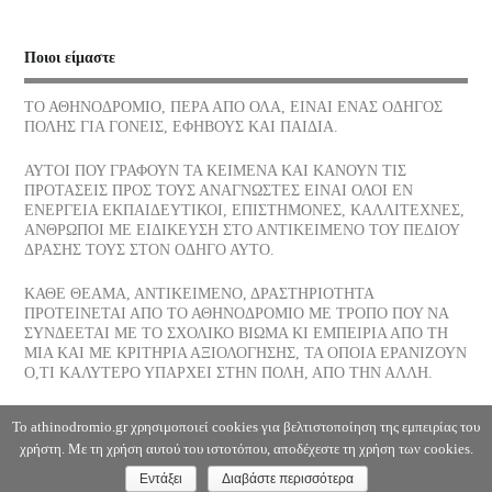
Νίκος Σκαλκώτας, Η Θάλασσα
Ποιοι είμαστε
05/07/2026
ΤΟ ΑΘΗΝΟΔΡΟΜΙΟ, ΠΕΡΑ ΑΠΟ ΟΛΑ, ΕΙΝΑΙ ΕΝΑΣ ΟΔΗΓΟΣ
ΠΟΛΗΣ ΓΙΑ ΓΟΝΕΙΣ, ΕΦΗΒΟΥΣ ΚΑΙ ΠΑΙΔΙΑ.
Οι νεώσοικοι του Πειραιά, ένα σοβαρό στήριγμα της αρχαίας
αθηναϊκής δημοκρατίας, πού βρίσκονται σήμερα
ΑΥΤΟΙ ΠΟΥ ΓΡΑΦΟΥΝ ΤΑ ΚΕΙΜΕΝΑ ΚΑΙ ΚΑΝΟΥΝ ΤΙΣ
03/07/2026
ΠΡΟΤΑΣΕΙΣ ΠΡΟΣ ΤΟΥΣ ΑΝΑΓΝΩΣΤΕΣ ΕΙΝΑΙ ΟΛΟΙ ΕΝ
ΕΝΕΡΓΕΙΑ ΕΚΠΑΙΔΕΥΤΙΚΟΙ, ΕΠΙΣΤΗΜΟΝΕΣ, ΚΑΛΛΙΤΕΧΝΕΣ,
ΑΝΘΡΩΠΟΙ ΜΕ ΕΙΔΙΚΕΥΣΗ ΣΤΟ ΑΝΤΙΚΕΙΜΕΝΟ ΤΟΥ ΠΕΔΙΟΥ
Το παγωτό, η λιχουδιά του Καλοκαιριού ποια είναι η διατροφική
ΔΡΑΣΗΣ ΤΟΥΣ ΣΤΟΝ ΟΔΗΓΟ ΑΥΤΟ.
του αξία
30/06/2026
ΚΑΘΕ ΘΕΑΜΑ, ΑΝΤΙΚΕΙΜΕΝΟ, ΔΡΑΣΤΗΡΙΟΤΗΤΑ
ΠΡΟΤΕΙΝΕΤΑΙ ΑΠΟ ΤΟ ΑΘΗΝΟΔΡΟΜΙΟ ΜΕ ΤΡΟΠΟ ΠΟΥ ΝΑ
ΣΥΝΔΕΕΤΑΙ ΜΕ ΤΟ ΣΧΟΛΙΚΟ ΒΙΩΜΑ ΚΙ ΕΜΠΕΙΡΙΑ ΑΠΟ ΤΗ
Αφυδάτωση
ΜΙΑ ΚΑΙ ΜΕ ΚΡΙΤΗΡΙΑ ΑΞΙΟΛΟΓΗΣΗΣ, ΤΑ ΟΠΟΙΑ ΕΡΑΝΙΖΟΥΝ
29/06/2026
Ο,ΤΙ ΚΑΛΥΤΕΡΟ ΥΠΑΡΧΕΙ ΣΤΗΝ ΠΟΛΗ, ΑΠΟ ΤΗΝ ΑΛΛΗ.
Η Θάλασσα, Κλωντ Ντεμπυσσύ
Το athinodromio.gr χρησιμοποιεί cookies για βελτιστοποίηση της εμπειρίας του
χρήστη. Με τη χρήση αυτού του ιστοτόπου, αποδέχεστε τη χρήση των cookies.
28/06/2026
Εντάξει
Διαβάστε περισσότερα
Copyright ©2026. Αθηνοδρόμιο