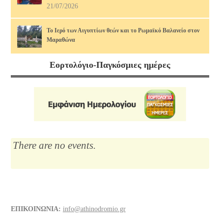
21/07/2026
Το Ιερό των Αιγυπτίων θεών και το Ρωμαϊκό Βαλανείο στον
Μαραθώνα
17/07/2026
Εορτολόγιο-Παγκόσμιες ημέρες
Διάφορα τρόφιμα και οι θερμίδες τους, άρθρο 2ο. Πώς να τις
κάψουμε!
14/07/2026
Μαρία Κάλλας, η αιώνια: οι ωραιότερες άριες
12/07/2026
There are no events.
Το Λύκειο του Αριστοτέλη
10/07/2026
Διάφορα τρόφιμα και οι θερμίδες τους
ΕΠΙΚΟΙΝΩΝΙΑ:
info@athinodromio.gr
07/07/2026