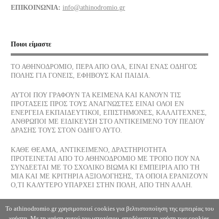
ΕΠΙΚΟΙΝΩΝΙΑ:
info@athinodromio.gr
07/07/2026
Νίκος Σκαλκώτας, Η Θάλασσα
Ποιοι είμαστε
05/07/2026
ΤΟ ΑΘΗΝΟΔΡΟΜΙΟ, ΠΕΡΑ ΑΠΟ ΟΛΑ, ΕΙΝΑΙ ΕΝΑΣ ΟΔΗΓΟΣ
ΠΟΛΗΣ ΓΙΑ ΓΟΝΕΙΣ, ΕΦΗΒΟΥΣ ΚΑΙ ΠΑΙΔΙΑ.
Οι νεώσοικοι του Πειραιά, ένα σοβαρό στήριγμα της αρχαίας
αθηναϊκής δημοκρατίας, πού βρίσκονται σήμερα
ΑΥΤΟΙ ΠΟΥ ΓΡΑΦΟΥΝ ΤΑ ΚΕΙΜΕΝΑ ΚΑΙ ΚΑΝΟΥΝ ΤΙΣ
03/07/2026
ΠΡΟΤΑΣΕΙΣ ΠΡΟΣ ΤΟΥΣ ΑΝΑΓΝΩΣΤΕΣ ΕΙΝΑΙ ΟΛΟΙ ΕΝ
ΕΝΕΡΓΕΙΑ ΕΚΠΑΙΔΕΥΤΙΚΟΙ, ΕΠΙΣΤΗΜΟΝΕΣ, ΚΑΛΛΙΤΕΧΝΕΣ,
ΑΝΘΡΩΠΟΙ ΜΕ ΕΙΔΙΚΕΥΣΗ ΣΤΟ ΑΝΤΙΚΕΙΜΕΝΟ ΤΟΥ ΠΕΔΙΟΥ
Το παγωτό, η λιχουδιά του Καλοκαιριού ποια είναι η διατροφική
ΔΡΑΣΗΣ ΤΟΥΣ ΣΤΟΝ ΟΔΗΓΟ ΑΥΤΟ.
του αξία
30/06/2026
ΚΑΘΕ ΘΕΑΜΑ, ΑΝΤΙΚΕΙΜΕΝΟ, ΔΡΑΣΤΗΡΙΟΤΗΤΑ
ΠΡΟΤΕΙΝΕΤΑΙ ΑΠΟ ΤΟ ΑΘΗΝΟΔΡΟΜΙΟ ΜΕ ΤΡΟΠΟ ΠΟΥ ΝΑ
ΣΥΝΔΕΕΤΑΙ ΜΕ ΤΟ ΣΧΟΛΙΚΟ ΒΙΩΜΑ ΚΙ ΕΜΠΕΙΡΙΑ ΑΠΟ ΤΗ
Αφυδάτωση
ΜΙΑ ΚΑΙ ΜΕ ΚΡΙΤΗΡΙΑ ΑΞΙΟΛΟΓΗΣΗΣ, ΤΑ ΟΠΟΙΑ ΕΡΑΝΙΖΟΥΝ
29/06/2026
Ο,ΤΙ ΚΑΛΥΤΕΡΟ ΥΠΑΡΧΕΙ ΣΤΗΝ ΠΟΛΗ, ΑΠΟ ΤΗΝ ΑΛΛΗ.
Η Θάλασσα, Κλωντ Ντεμπυσσύ
Το athinodromio.gr χρησιμοποιεί cookies για βελτιστοποίηση της εμπειρίας του
χρήστη. Με τη χρήση αυτού του ιστοτόπου, αποδέχεστε τη χρήση των cookies.