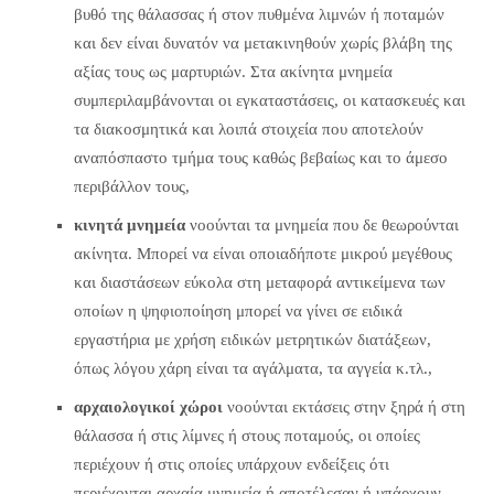
βυθό της θάλασσας ή στον πυθμένα λιμνών ή ποταμών
και δεν είναι δυνατόν να μετακινηθούν χωρίς βλάβη της
αξίας τους ως μαρτυριών. Στα ακίνητα μνημεία
συμπεριλαμβάνονται οι εγκαταστάσεις, οι κατασκευές και
τα διακοσμητικά και λοιπά στοιχεία που αποτελούν
αναπόσπαστο τμήμα τους καθώς βεβαίως και το άμεσο
περιβάλλον τους,
κινητά μνημεία
νοούνται τα μνημεία που δε θεωρούνται
ακίνητα. Μπορεί να είναι οποιαδήποτε μικρού μεγέθους
και διαστάσεων εύκολα στη μεταφορά αντικείμενα των
οποίων η ψηφιοποίηση μπορεί να γίνει σε ειδικά
εργαστήρια με χρήση ειδικών μετρητικών διατάξεων,
όπως λόγου χάρη είναι τα αγάλματα, τα αγγεία κ.τλ.,
αρχαιολογικοί χώροι
νοούνται εκτάσεις στην ξηρά ή στη
θάλασσα ή στις λίμνες ή στους ποταμούς, οι οποίες
περιέχουν ή στις οποίες υπάρχουν ενδείξεις ότι
περιέχονται αρχαία μνημεία ή αποτέλεσαν ή υπάρχουν