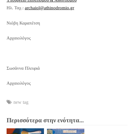
Υπουργείο Πολιτισμού & Αθλητισμού
Ηλ. Ταχ.:
archaiol@athinodromio.gr
Νιόβη Καραπέτση
Αρχαιολόγος
Σωσάννα Πλευριά
Αρχαιολόγος
new tag
Περισσότερα στην ενότητα...