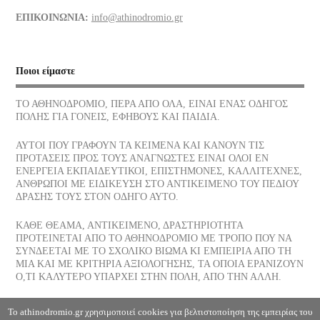
Διάφορα τρόφιμα και οι θερμίδες τους
ΕΠΙΚΟΙΝΩΝΙΑ:
info@athinodromio.gr
07/07/2026
Νίκος Σκαλκώτας, Η Θάλασσα
Ποιοι είμαστε
05/07/2026
ΤΟ ΑΘΗΝΟΔΡΟΜΙΟ, ΠΕΡΑ ΑΠΟ ΟΛΑ, ΕΙΝΑΙ ΕΝΑΣ ΟΔΗΓΟΣ
ΠΟΛΗΣ ΓΙΑ ΓΟΝΕΙΣ, ΕΦΗΒΟΥΣ ΚΑΙ ΠΑΙΔΙΑ.
Οι νεώσοικοι του Πειραιά, ένα σοβαρό στήριγμα της αρχαίας
αθηναϊκής δημοκρατίας, πού βρίσκονται σήμερα
ΑΥΤΟΙ ΠΟΥ ΓΡΑΦΟΥΝ ΤΑ ΚΕΙΜΕΝΑ ΚΑΙ ΚΑΝΟΥΝ ΤΙΣ
03/07/2026
ΠΡΟΤΑΣΕΙΣ ΠΡΟΣ ΤΟΥΣ ΑΝΑΓΝΩΣΤΕΣ ΕΙΝΑΙ ΟΛΟΙ ΕΝ
ΕΝΕΡΓΕΙΑ ΕΚΠΑΙΔΕΥΤΙΚΟΙ, ΕΠΙΣΤΗΜΟΝΕΣ, ΚΑΛΛΙΤΕΧΝΕΣ,
ΑΝΘΡΩΠΟΙ ΜΕ ΕΙΔΙΚΕΥΣΗ ΣΤΟ ΑΝΤΙΚΕΙΜΕΝΟ ΤΟΥ ΠΕΔΙΟΥ
Το παγωτό, η λιχουδιά του Καλοκαιριού ποια είναι η διατροφική
ΔΡΑΣΗΣ ΤΟΥΣ ΣΤΟΝ ΟΔΗΓΟ ΑΥΤΟ.
του αξία
30/06/2026
ΚΑΘΕ ΘΕΑΜΑ, ΑΝΤΙΚΕΙΜΕΝΟ, ΔΡΑΣΤΗΡΙΟΤΗΤΑ
ΠΡΟΤΕΙΝΕΤΑΙ ΑΠΟ ΤΟ ΑΘΗΝΟΔΡΟΜΙΟ ΜΕ ΤΡΟΠΟ ΠΟΥ ΝΑ
ΣΥΝΔΕΕΤΑΙ ΜΕ ΤΟ ΣΧΟΛΙΚΟ ΒΙΩΜΑ ΚΙ ΕΜΠΕΙΡΙΑ ΑΠΟ ΤΗ
Αφυδάτωση
ΜΙΑ ΚΑΙ ΜΕ ΚΡΙΤΗΡΙΑ ΑΞΙΟΛΟΓΗΣΗΣ, ΤΑ ΟΠΟΙΑ ΕΡΑΝΙΖΟΥΝ
29/06/2026
Ο,ΤΙ ΚΑΛΥΤΕΡΟ ΥΠΑΡΧΕΙ ΣΤΗΝ ΠΟΛΗ, ΑΠΟ ΤΗΝ ΑΛΛΗ.
Η Θάλασσα, Κλωντ Ντεμπυσσύ
Το athinodromio.gr χρησιμοποιεί cookies για βελτιστοποίηση της εμπειρίας του