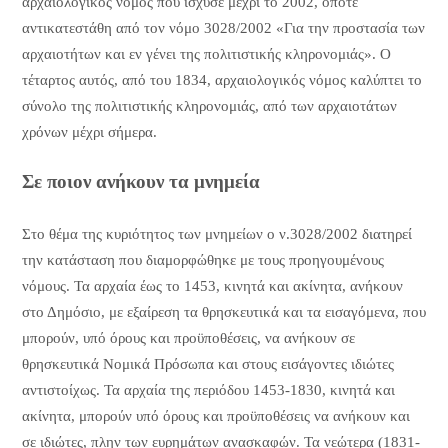
αρχαιολογικός νόμος που ίσχυσε μέχρι το 2002, οπότε
αντικατεστάθη από τον νόμο 3028/2002 «Για την προστασία των
αρχαιοτήτων και εν γένει της πολιτιστικής κληρονομιάς». Ο
τέταρτος αυτός, από του 1834, αρχαιολογικός νόμος καλύπτει το
σύνολο της πολιτιστικής κληρονομιάς, από των αρχαιοτάτων
χρόνων μέχρι σήμερα.
Σε ποιον ανήκουν τα μνημεία
Στο θέμα της κυριότητος των μνημείων ο ν.3028/2002 διατηρεί
την κατάσταση που διαμορφώθηκε με τους προηγουμένους
νόμους. Τα αρχαία έως το 1453, κινητά και ακίνητα, ανήκουν
στο Δημόσιο, με εξαίρεση τα θρησκευτικά και τα εισαγόμενα, που
μπορούν, υπό όρους και προϋποθέσεις, να ανήκουν σε
θρησκευτικά Νομικά Πρόσωπα και στους εισάγοντες ιδιώτες
αντιστοίχως. Τα αρχαία της περιόδου 1453-1830, κινητά και
ακίνητα, μπορούν υπό όρους και προϋποθέσεις να ανήκουν και
σε ιδιώτες, πλην των ευρημάτων ανασκαφών. Τα νεώτερα (1831-