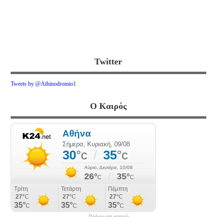
Twitter
Tweets by @Athinodromio1
Ο Καιρός
Πρόγνωση καιρού