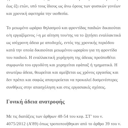
έως έξι ετών, υπό τους ίδιους ως άνω όρους των φυσικών γονέων
και χρονική αφετηρία την υιοθεσία.
Το μειωμένο ωράριο θηλασμού και φροντίδας παιδιών δικαιούται
ο/η εργαζόμενος /-η με αίτηση του/της να το ζητήσει εναλλακτικά
ως ισόχρονη άδεια με αποδοχές, εντός της χρονικής περιόδου
κατά την οποία δικαιούται μειωμένου ωραρίου για τη φροντίδα
του παιδιού. Η εναλλακτική χορήγηση της άδειας προϋποθέτει
συμφωνία του εργοδότη και χορηγείται εφάπαξ ή τμηματικά. Η
ανωτέρω άδεια, θεωρείται και αμείβεται ως χρόνος εργασίας και
δεν πρέπει και σαφώς απαγορεύεται να προκαλεί δυσμενέστερες
συνθήκες στην απασχόληση και στις εργασιακές σχέσεις.
Γονική άδεια ανατροφής
Με τις διατάξεις των άρθρων 48-54 του κεφ. ΣΤ’ του ν.
4075/2012 (Α’89) όπως τροποποιήθηκαν από το άρθρο 39 του ν.