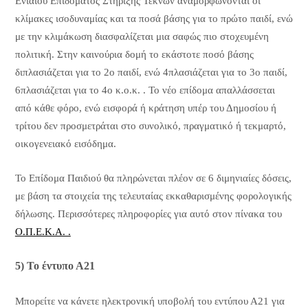
Ενιαίου Επιδόματος Στήριξης Τέκνων αναμορφώνονται οι
κλίμακες ισοδυναμίας και τα ποσά βάσης για το πρώτο παιδί, ενώ
με την κλιμάκωση διασφαλίζεται μια σαφώς πιο στοχευμένη
πολιτική. Στην καινούρια δομή το εκάστοτε ποσό βάσης
διπλασιάζεται για το 2ο παιδί, ενώ 4πλασιάζεται για το 3ο παιδί,
6πλασιάζεται για το 4ο κ.ο.κ. . Το νέο επίδομα απαλλάσσεται
από κάθε φόρο, ενώ εισφορά ή κράτηση υπέρ του Δημοσίου ή
τρίτου δεν προσμετράται στο συνολικό, πραγματικό ή τεκμαρτό,
οικογενειακό εισόδημα.
Το Επίδομα Παιδιού θα πληρώνεται πλέον σε 6 διμηνιαίες δόσεις,
με βάση τα στοιχεία της τελευταίας εκκαθαρισμένης φορολογικής
δήλωσης. Περισσότερες πληροφορίες για αυτό στον πίνακα του
Ο.Π.Ε.Κ.Α. .
5) Το έντυπο Α21
Μπορείτε να κάνετε ηλεκτρονική υποβολή του εντύπου Α21 για