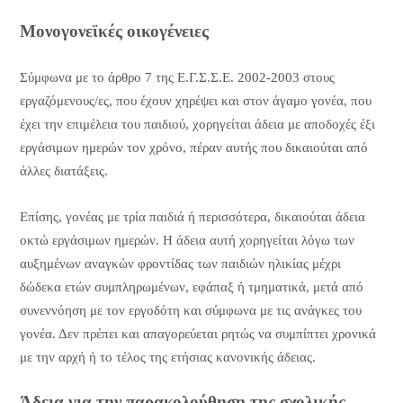
Μονογονεϊκές οικογένειες
Σύμφωνα με το άρθρο 7 της Ε.Γ.Σ.Σ.Ε. 2002-2003 στους
εργαζόμενους/ες, που έχουν χηρέψει και στον άγαμο γονέα, που
έχει την επιμέλεια του παιδιού, χορηγείται άδεια με αποδοχές έξι
εργάσιμων ημερών τον χρόνο, πέραν αυτής που δικαιούται από
άλλες διατάξεις.
Επίσης, γονέας με τρία παιδιά ή περισσότερα, δικαιούται άδεια
οκτώ εργάσιμων ημερών. Η άδεια αυτή χορηγείται λόγω των
αυξημένων αναγκών φροντίδας των παιδιών ηλικίας μέχρι
δώδεκα ετών συμπληρωμένων, εφάπαξ ή τμηματικά, μετά από
συνεννόηση με τον εργοδότη και σύμφωνα με τις ανάγκες του
γονέα. Δεν πρέπει και απαγορεύεται ρητώς να συμπίπτει χρονικά
με την αρχή ή το τέλος της ετήσιας κανονικής άδειας.
Άδεια για την παρακολούθηση της σχολικής