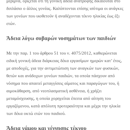
μέριμνα, ορίζεται ότι τη γονική άδεια ανατροφής δικαιούται στο
διπλάσιο ο άλλος γονέας. Καλύπτονται επίσης ισότιμα οι ανάγκες
των γονέων που υιοθετούν ή αναδέχονται τέκνο ηλικίας έως έξι
ετών.
Άδεια λόγω σοβαρών νοσημάτων των παιδιών
Με την παρ. 1 του άρθρου 51 του ν. 4075/2012, καθιερώνεται
ειδική γονική άδεια διάρκειας δέκα εργασίμων ημερών κατ’ έτος,
με αποδοχές, για την αντιμετώπιση των αναγκών των φυσικών,
θετών και ανάδοχων γονέων παιδιών, τα οποία πάσχουν από
νόσημα που απαιτεί μεταγγίσεις αίματος και παραγώγων του, ή
αιμοκάθαρση, από νεοπλασματική ασθένεια, ή χρήζει
μεταμόσχευσης, η οποία χορηγείται έπειτα από αίτηση του
εργαζόμενου, κατά απόλυτη προτεραιότητα και μέχρι την ηλικία
των δέκα οκτώ ετών του παιδιού.
Άδεια γάμου και γέννησης τέκνου