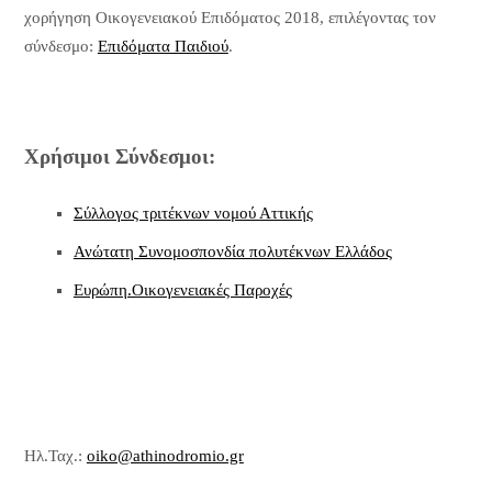
χορήγηση Οικογενειακού Επιδόματος 2018, επιλέγοντας τον
σύνδεσμο:
Επιδόματα Παιδιού
.
Χρήσιμοι Σύνδεσμοι:
Σύλλογος τριτέκνων νομού Αττικής
Ανώτατη Συνομοσπονδία πολυτέκνων Ελλάδος
Ευρώπη.Οικογενειακές Παροχές
Ηλ.Ταχ.:
oiko@athinodromio.gr