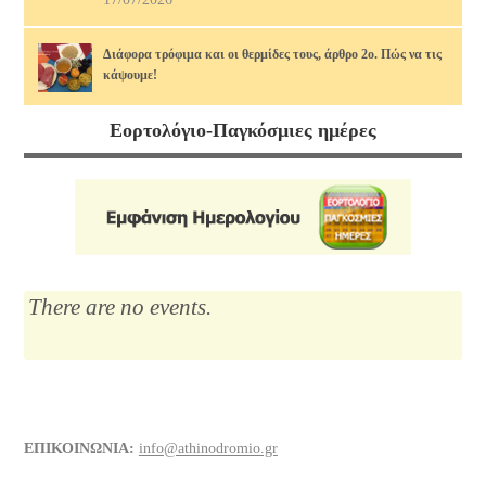
Διάφορα τρόφιμα και οι θερμίδες τους, άρθρο 2ο. Πώς να τις
κάψουμε!
14/07/2026
Εορτολόγιο-Παγκόσμιες ημέρες
Μαρία Κάλλας, η αιώνια: οι ωραιότερες άριες
12/07/2026
Το Λύκειο του Αριστοτέλη
10/07/2026
There are no events.
Διάφορα τρόφιμα και οι θερμίδες τους
07/07/2026
Νίκος Σκαλκώτας, Η Θάλασσα
05/07/2026
ΕΠΙΚΟΙΝΩΝΙΑ:
info@athinodromio.gr