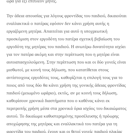
ώρα για έξι επιπλέον μήνες.
Την άδεια απουσίας για λόγους φροντίδας του παιδιού, δικαιούται
εναλλακτικά ο πατέρας εφόσον δεν κάνει χρήση αυτής η
εργαζόμενη μητέρα. Απαιτείται για αυτό η υποχρεωτική
προσκόμιση στον εργοδότη του πατέρα σχετική βεβαίωση του
εργοδότη της μητέρας του παιδιού. Η ανωτέρω δυνατότητα ισχύει
για τον πατέρα ακόμη και στην περίπτωση που η μητέρα είναι
αυτοαπασχολούμενη. Στην περίπτωση που και οι δύο γονείς είναι
μισθωτοί, με κοινή τους δήλωση, που κατατίθεται στους
αντίστοιχους εργοδότες τους, καθορίζεται η επιλογή τους για το
ποιος από τους δύο θα κάνει χρήση της γονικής άδειας φροντίδας
παιδιού (μειωμένο ωράριο), εκτός, αν με κοινή τους δήλωση,
καθορίσουν χρονικά διαστήματα που ο καθένας κάνει εκ
περιτροπής χρήση μέσα στα χρονικά όρια ισχύος του δικαιώματος
αυτού. Το δικαίωμα καθυστερημένης προσέλευσης ή πρόωρης
αποχώρησης της μητέρας και εναλλακτικά του πατέρα για τη
φροντίδα του παιδιού, έχουν και οι θετοί γονείς παιδιού ηλικίας