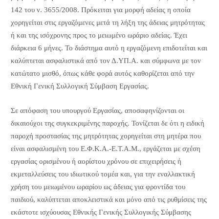
142 του ν. 3655/2008. Πρόκειται για μορφή αδείας η οποία
χορηγείται στις εργαζόμενες μετά τη λήξη της άδειας μητρότητας
ή και της ισόχρονης προς το μειωμένο ωράριο αδείας. Έχει
διάρκεια 6 μήνες. Το διάστημα αυτό η εργαζόμενη επιδοτείται και
καλύπτεται ασφαλιστικά από τον Δ.ΥΠ.Α. και σύμφωνα με τον
κατώτατο μισθό, όπως κάθε φορά αυτός καθορίζεται από την
Εθνική Γενική Συλλογική Σύμβαση Εργασίας.
Σε απόφαση του υπουργού Εργασίας, αποσαφηνίζονται οι
δικαιούχοι της συγκεκριμένης παροχής. Τονίζεται δε ότι η ειδική
παροχή προστασίας της μητρότητας χορηγείται στη μητέρα που
είναι ασφαλισμένη του Ε.Φ.Κ.Α.-Ε.Τ.Α.Μ., εργάζεται με σχέση
εργασίας ορισμένου ή αορίστου χρόνου σε επιχειρήσεις ή
εκμεταλλεύσεις του ιδιωτικού τομέα και, για την εναλλακτική
χρήση του μειωμένου ωραρίου ως άδειας για φροντίδα του
παιδιού, καλύπτεται αποκλειστικά και μόνο από τις ρυθμίσεις της
εκάστοτε ισχύουσας Εθνικής Γενικής Συλλογικής Σύμβασης