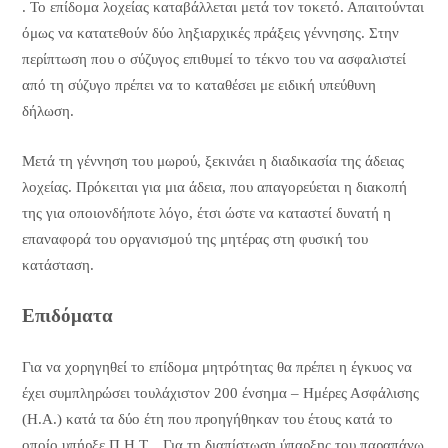
. Το επίδομα λοχείας καταβάλλεται μετά τον τοκετό. Απαιτούνται
όμως να κατατεθούν δύο ληξιαρχικές πράξεις γέννησης. Στην
περίπτωση που ο σύζυγος επιθυμεί το τέκνο του να ασφαλιστεί
από τη σύζυγο πρέπει να το καταθέσει με ειδική υπεύθυνη
δήλωση.
Μετά τη γέννηση του μωρού, ξεκινάει η διαδικασία της άδειας
λοχείας. Πρόκειται για μια άδεια, που απαγορεύεται η διακοπή
της για οποιονδήποτε λόγο, έτσι ώστε να καταστεί δυνατή η
επαναφορά του οργανισμού της μητέρας στη φυσική του
κατάσταση.
Επιδόματα
Για να χορηγηθεί το επίδομα μητρότητας θα πρέπει η έγκυος να
έχει συμπληρώσει τουλάχιστον 200 ένσημα – Ημέρες Ασφάλισης
(Η.Α.) κατά τα δύο έτη που προηγήθηκαν του έτους κατά το
οποίο υπήρξε Π.Η.Τ. . Για τη διαπίστωση ύπαρξης του παραπάνω