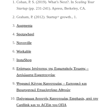
Cohan, P. S. (2019). What’s Next?. In
Scaling Your
Startup
(pp. 231-241). Apress, Berkeley, CA.
Graham, P. (2012). Startup= growth., 1.
Augmenta
Spotawheel
Novoville
Workable
InstaShop
Επίσημος Ιστότοπος της Ευρωπαϊκής Ένωσης –
Διπλώματα Ευρεσιτεχνίας
Ψηφιακό Κέντρο Καινοτομίας – Εμπορικό και
Βιομηχανικό Επιμελητήριο Αθηνών
Πρόγραμμα Ανοιχτής Καινοτομίας Emphasis, από την
Cardlink και το ACEin του ΟΠΑ