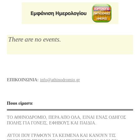
κάψουμε!
14/07/2026
Μαρία Κάλλας, η αιώνια: οι ωραιότερες άριες
12/07/2026
There are no events.
Το Λύκειο του Αριστοτέλη
10/07/2026
Διάφορα τρόφιμα και οι θερμίδες τους
ΕΠΙΚΟΙΝΩΝΙΑ:
info@athinodromio.gr
07/07/2026
Νίκος Σκαλκώτας, Η Θάλασσα
Ποιοι είμαστε
05/07/2026
ΤΟ ΑΘΗΝΟΔΡΟΜΙΟ, ΠΕΡΑ ΑΠΟ ΟΛΑ, ΕΙΝΑΙ ΕΝΑΣ ΟΔΗΓΟΣ
ΠΟΛΗΣ ΓΙΑ ΓΟΝΕΙΣ, ΕΦΗΒΟΥΣ ΚΑΙ ΠΑΙΔΙΑ.
Οι νεώσοικοι του Πειραιά, ένα σοβαρό στήριγμα της αρχαίας
αθηναϊκής δημοκρατίας, πού βρίσκονται σήμερα
ΑΥΤΟΙ ΠΟΥ ΓΡΑΦΟΥΝ ΤΑ ΚΕΙΜΕΝΑ ΚΑΙ ΚΑΝΟΥΝ ΤΙΣ
03/07/2026