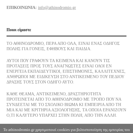
Διάφορα τρόφιμα και οι θερμίδες τους
ΕΠΙΚΟΙΝΩΝΙΑ:
info@athinodromio.gr
07/07/2026
Νίκος Σκαλκώτας, Η Θάλασσα
Ποιοι είμαστε
05/07/2026
ΤΟ ΑΘΗΝΟΔΡΟΜΙΟ, ΠΕΡΑ ΑΠΟ ΟΛΑ, ΕΙΝΑΙ ΕΝΑΣ ΟΔΗΓΟΣ
ΠΟΛΗΣ ΓΙΑ ΓΟΝΕΙΣ, ΕΦΗΒΟΥΣ ΚΑΙ ΠΑΙΔΙΑ.
Οι νεώσοικοι του Πειραιά, ένα σοβαρό στήριγμα της αρχαίας
αθηναϊκής δημοκρατίας, πού βρίσκονται σήμερα
ΑΥΤΟΙ ΠΟΥ ΓΡΑΦΟΥΝ ΤΑ ΚΕΙΜΕΝΑ ΚΑΙ ΚΑΝΟΥΝ ΤΙΣ
03/07/2026
ΠΡΟΤΑΣΕΙΣ ΠΡΟΣ ΤΟΥΣ ΑΝΑΓΝΩΣΤΕΣ ΕΙΝΑΙ ΟΛΟΙ ΕΝ
ΕΝΕΡΓΕΙΑ ΕΚΠΑΙΔΕΥΤΙΚΟΙ, ΕΠΙΣΤΗΜΟΝΕΣ, ΚΑΛΛΙΤΕΧΝΕΣ,
ΑΝΘΡΩΠΟΙ ΜΕ ΕΙΔΙΚΕΥΣΗ ΣΤΟ ΑΝΤΙΚΕΙΜΕΝΟ ΤΟΥ ΠΕΔΙΟΥ
Το παγωτό, η λιχουδιά του Καλοκαιριού ποια είναι η διατροφική
ΔΡΑΣΗΣ ΤΟΥΣ ΣΤΟΝ ΟΔΗΓΟ ΑΥΤΟ.
του αξία
30/06/2026
ΚΑΘΕ ΘΕΑΜΑ, ΑΝΤΙΚΕΙΜΕΝΟ, ΔΡΑΣΤΗΡΙΟΤΗΤΑ
ΠΡΟΤΕΙΝΕΤΑΙ ΑΠΟ ΤΟ ΑΘΗΝΟΔΡΟΜΙΟ ΜΕ ΤΡΟΠΟ ΠΟΥ ΝΑ
ΣΥΝΔΕΕΤΑΙ ΜΕ ΤΟ ΣΧΟΛΙΚΟ ΒΙΩΜΑ ΚΙ ΕΜΠΕΙΡΙΑ ΑΠΟ ΤΗ
Αφυδάτωση
ΜΙΑ ΚΑΙ ΜΕ ΚΡΙΤΗΡΙΑ ΑΞΙΟΛΟΓΗΣΗΣ, ΤΑ ΟΠΟΙΑ ΕΡΑΝΙΖΟΥΝ
29/06/2026
Ο,ΤΙ ΚΑΛΥΤΕΡΟ ΥΠΑΡΧΕΙ ΣΤΗΝ ΠΟΛΗ, ΑΠΟ ΤΗΝ ΑΛΛΗ.
Η Θάλασσα, Κλωντ Ντεμπυσσύ
Το athinodromio.gr χρησιμοποιεί cookies για βελτιστοποίηση της εμπειρίας του