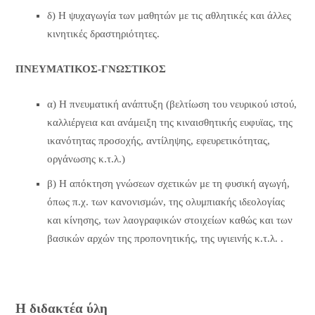
δ) Η ψυχαγωγία των μαθητών με τις αθλητικές και άλλες
κινητικές δραστηριότητες.
ΠΝΕΥΜΑΤΙΚΟΣ-ΓΝΩΣΤΙΚΟΣ
α) Η πνευματική ανάπτυξη (βελτίωση του νευρικού ιστού,
καλλιέργεια και ανάμειξη της κιναισθητικής ευφυϊας, της
ικανότητας προσοχής, αντίληψης, εφευρετικότητας,
οργάνωσης κ.τ.λ.)
β) Η απόκτηση γνώσεων σχετικών με τη φυσική αγωγή,
όπως π.χ. των κανονισμών, της ολυμπιακής ιδεολογίας
και κίνησης, των λαογραφικών στοιχείων καθώς και των
βασικών αρχών της προπονητικής, της υγιεινής κ.τ.λ. .
Η διδακτέα ύλη