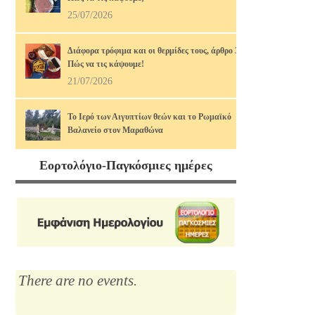
25/07/2026
Διάφορα τρόφιμα και οι θερμίδες τους, άρθρο 3ο.
Πώς να τις κάψουμε!
21/07/2026
Το Ιερό των Αιγυπτίων θεών και το Ρωμαϊκό
Βαλανείο στον Μαραθώνα
17/07/2026
Εορτολόγιο-Παγκόσμιες ημέρες
Διάφορα τρόφιμα και οι θερμίδες τους, άρθρο 2ο.
Πώς να τις κάψουμε!
14/07/2026
Μαρία Κάλλας, η αιώνια: οι ωραιότερες άριες
12/07/2026
There are no events.
Το Λύκειο του Αριστοτέλη