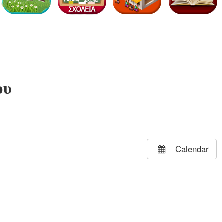
Calendar
ου