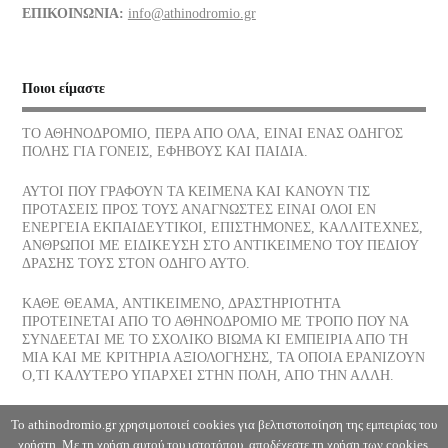
ΕΠΙΚΟΙΝΩΝΙΑ:
info@athinodromio.gr
07/07/2026
Νίκος Σκαλκώτας, Η Θάλασσα
Ποιοι είμαστε
05/07/2026
ΤΟ ΑΘΗΝΟΔΡΟΜΙΟ, ΠΕΡΑ ΑΠΟ ΟΛΑ, ΕΙΝΑΙ ΕΝΑΣ ΟΔΗΓΟΣ
ΠΟΛΗΣ ΓΙΑ ΓΟΝΕΙΣ, ΕΦΗΒΟΥΣ ΚΑΙ ΠΑΙΔΙΑ.
Οι νεώσοικοι του Πειραιά, ένα σοβαρό στήριγμα της αρχαίας
αθηναϊκής δημοκρατίας, πού βρίσκονται σήμερα
ΑΥΤΟΙ ΠΟΥ ΓΡΑΦΟΥΝ ΤΑ ΚΕΙΜΕΝΑ ΚΑΙ ΚΑΝΟΥΝ ΤΙΣ
03/07/2026
ΠΡΟΤΑΣΕΙΣ ΠΡΟΣ ΤΟΥΣ ΑΝΑΓΝΩΣΤΕΣ ΕΙΝΑΙ ΟΛΟΙ ΕΝ
ΕΝΕΡΓΕΙΑ ΕΚΠΑΙΔΕΥΤΙΚΟΙ, ΕΠΙΣΤΗΜΟΝΕΣ, ΚΑΛΛΙΤΕΧΝΕΣ,
ΑΝΘΡΩΠΟΙ ΜΕ ΕΙΔΙΚΕΥΣΗ ΣΤΟ ΑΝΤΙΚΕΙΜΕΝΟ ΤΟΥ ΠΕΔΙΟΥ
Το παγωτό, η λιχουδιά του Καλοκαιριού ποια είναι η διατροφική
ΔΡΑΣΗΣ ΤΟΥΣ ΣΤΟΝ ΟΔΗΓΟ ΑΥΤΟ.
του αξία
30/06/2026
ΚΑΘΕ ΘΕΑΜΑ, ΑΝΤΙΚΕΙΜΕΝΟ, ΔΡΑΣΤΗΡΙΟΤΗΤΑ
ΠΡΟΤΕΙΝΕΤΑΙ ΑΠΟ ΤΟ ΑΘΗΝΟΔΡΟΜΙΟ ΜΕ ΤΡΟΠΟ ΠΟΥ ΝΑ
ΣΥΝΔΕΕΤΑΙ ΜΕ ΤΟ ΣΧΟΛΙΚΟ ΒΙΩΜΑ ΚΙ ΕΜΠΕΙΡΙΑ ΑΠΟ ΤΗ
Αφυδάτωση
ΜΙΑ ΚΑΙ ΜΕ ΚΡΙΤΗΡΙΑ ΑΞΙΟΛΟΓΗΣΗΣ, ΤΑ ΟΠΟΙΑ ΕΡΑΝΙΖΟΥΝ
29/06/2026
Ο,ΤΙ ΚΑΛΥΤΕΡΟ ΥΠΑΡΧΕΙ ΣΤΗΝ ΠΟΛΗ, ΑΠΟ ΤΗΝ ΑΛΛΗ.
Η Θάλασσα, Κλωντ Ντεμπυσσύ
Το athinodromio.gr χρησιμοποιεί cookies για βελτιστοποίηση της εμπειρίας του
χρήστη. Με τη χρήση αυτού του ιστοτόπου, αποδέχεστε τη χρήση των cookies.