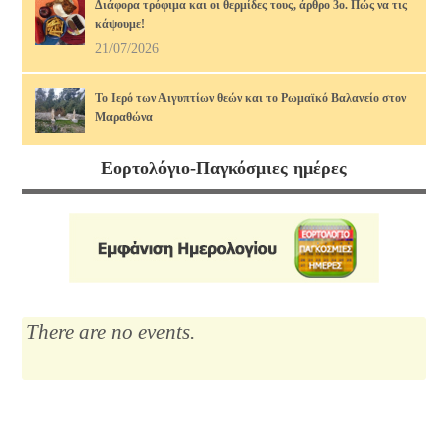
Διάφορα τρόφιμα και οι θερμίδες τους, άρθρο 3ο. Πώς να τις
κάψουμε!
21/07/2026
Το Ιερό των Αιγυπτίων θεών και το Ρωμαϊκό Βαλανείο στον
Μαραθώνα
17/07/2026
Εορτολόγιο-Παγκόσμιες ημέρες
Διάφορα τρόφιμα και οι θερμίδες τους, άρθρο 2ο. Πώς να τις
κάψουμε!
14/07/2026
Μαρία Κάλλας, η αιώνια: οι ωραιότερες άριες
12/07/2026
There are no events.
Το Λύκειο του Αριστοτέλη
10/07/2026
Διάφορα τρόφιμα και οι θερμίδες τους