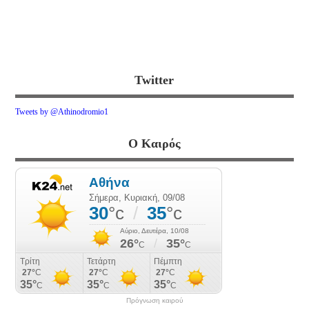
Twitter
Tweets by @Athinodromio1
Ο Καιρός
Πρόγνωση καιρού