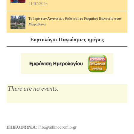
21/07/2026
Το Ιερό των Αιγυπτίων θεών και το Ρωμαϊκό Βαλανείο στον
Μαραθώνα
17/07/2026
Εορτολόγιο-Παγκόσμιες ημέρες
Διάφορα τρόφιμα και οι θερμίδες τους, άρθρο 2ο. Πώς να τις
κάψουμε!
14/07/2026
Μαρία Κάλλας, η αιώνια: οι ωραιότερες άριες
12/07/2026
There are no events.
Το Λύκειο του Αριστοτέλη
10/07/2026
Διάφορα τρόφιμα και οι θερμίδες τους
ΕΠΙΚΟΙΝΩΝΙΑ:
info@athinodromio.gr
07/07/2026