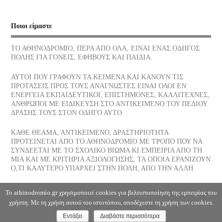
Νίκος Σκαλκώτας, Η Θάλασσα
Ποιοι είμαστε
05/07/2026
ΤΟ ΑΘΗΝΟΔΡΟΜΙΟ, ΠΕΡΑ ΑΠΟ ΟΛΑ, ΕΙΝΑΙ ΕΝΑΣ ΟΔΗΓΟΣ
ΠΟΛΗΣ ΓΙΑ ΓΟΝΕΙΣ, ΕΦΗΒΟΥΣ ΚΑΙ ΠΑΙΔΙΑ.
Οι νεώσοικοι του Πειραιά, ένα σοβαρό στήριγμα της αρχαίας
αθηναϊκής δημοκρατίας, πού βρίσκονται σήμερα
ΑΥΤΟΙ ΠΟΥ ΓΡΑΦΟΥΝ ΤΑ ΚΕΙΜΕΝΑ ΚΑΙ ΚΑΝΟΥΝ ΤΙΣ
03/07/2026
ΠΡΟΤΑΣΕΙΣ ΠΡΟΣ ΤΟΥΣ ΑΝΑΓΝΩΣΤΕΣ ΕΙΝΑΙ ΟΛΟΙ ΕΝ
ΕΝΕΡΓΕΙΑ ΕΚΠΑΙΔΕΥΤΙΚΟΙ, ΕΠΙΣΤΗΜΟΝΕΣ, ΚΑΛΛΙΤΕΧΝΕΣ,
ΑΝΘΡΩΠΟΙ ΜΕ ΕΙΔΙΚΕΥΣΗ ΣΤΟ ΑΝΤΙΚΕΙΜΕΝΟ ΤΟΥ ΠΕΔΙΟΥ
Το παγωτό, η λιχουδιά του Καλοκαιριού ποια είναι η διατροφική
ΔΡΑΣΗΣ ΤΟΥΣ ΣΤΟΝ ΟΔΗΓΟ ΑΥΤΟ.
του αξία
30/06/2026
ΚΑΘΕ ΘΕΑΜΑ, ΑΝΤΙΚΕΙΜΕΝΟ, ΔΡΑΣΤΗΡΙΟΤΗΤΑ
ΠΡΟΤΕΙΝΕΤΑΙ ΑΠΟ ΤΟ ΑΘΗΝΟΔΡΟΜΙΟ ΜΕ ΤΡΟΠΟ ΠΟΥ ΝΑ
ΣΥΝΔΕΕΤΑΙ ΜΕ ΤΟ ΣΧΟΛΙΚΟ ΒΙΩΜΑ ΚΙ ΕΜΠΕΙΡΙΑ ΑΠΟ ΤΗ
Αφυδάτωση
ΜΙΑ ΚΑΙ ΜΕ ΚΡΙΤΗΡΙΑ ΑΞΙΟΛΟΓΗΣΗΣ, ΤΑ ΟΠΟΙΑ ΕΡΑΝΙΖΟΥΝ
29/06/2026
Ο,ΤΙ ΚΑΛΥΤΕΡΟ ΥΠΑΡΧΕΙ ΣΤΗΝ ΠΟΛΗ, ΑΠΟ ΤΗΝ ΑΛΛΗ.
Η Θάλασσα, Κλωντ Ντεμπυσσύ
Το athinodromio.gr χρησιμοποιεί cookies για βελτιστοποίηση της εμπειρίας του
χρήστη. Με τη χρήση αυτού του ιστοτόπου, αποδέχεστε τη χρήση των cookies.
28/06/2026
Εντάξει
Διαβάστε περισσότερα
Copyright ©2026. Αθηνοδρόμιο