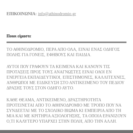
Διάφορα τρόφιμα και οι θερμίδες τους
ΕΠΙΚΟΙΝΩΝΙΑ:
info@athinodromio.gr
07/07/2026
Νίκος Σκαλκώτας, Η Θάλασσα
Ποιοι είμαστε
05/07/2026
ΤΟ ΑΘΗΝΟΔΡΟΜΙΟ, ΠΕΡΑ ΑΠΟ ΟΛΑ, ΕΙΝΑΙ ΕΝΑΣ ΟΔΗΓΟΣ
ΠΟΛΗΣ ΓΙΑ ΓΟΝΕΙΣ, ΕΦΗΒΟΥΣ ΚΑΙ ΠΑΙΔΙΑ.
Οι νεώσοικοι του Πειραιά, ένα σοβαρό στήριγμα της αρχαίας
αθηναϊκής δημοκρατίας, πού βρίσκονται σήμερα
ΑΥΤΟΙ ΠΟΥ ΓΡΑΦΟΥΝ ΤΑ ΚΕΙΜΕΝΑ ΚΑΙ ΚΑΝΟΥΝ ΤΙΣ
03/07/2026
ΠΡΟΤΑΣΕΙΣ ΠΡΟΣ ΤΟΥΣ ΑΝΑΓΝΩΣΤΕΣ ΕΙΝΑΙ ΟΛΟΙ ΕΝ
ΕΝΕΡΓΕΙΑ ΕΚΠΑΙΔΕΥΤΙΚΟΙ, ΕΠΙΣΤΗΜΟΝΕΣ, ΚΑΛΛΙΤΕΧΝΕΣ,
ΑΝΘΡΩΠΟΙ ΜΕ ΕΙΔΙΚΕΥΣΗ ΣΤΟ ΑΝΤΙΚΕΙΜΕΝΟ ΤΟΥ ΠΕΔΙΟΥ
Το παγωτό, η λιχουδιά του Καλοκαιριού ποια είναι η διατροφική
ΔΡΑΣΗΣ ΤΟΥΣ ΣΤΟΝ ΟΔΗΓΟ ΑΥΤΟ.
του αξία
30/06/2026
ΚΑΘΕ ΘΕΑΜΑ, ΑΝΤΙΚΕΙΜΕΝΟ, ΔΡΑΣΤΗΡΙΟΤΗΤΑ
ΠΡΟΤΕΙΝΕΤΑΙ ΑΠΟ ΤΟ ΑΘΗΝΟΔΡΟΜΙΟ ΜΕ ΤΡΟΠΟ ΠΟΥ ΝΑ
ΣΥΝΔΕΕΤΑΙ ΜΕ ΤΟ ΣΧΟΛΙΚΟ ΒΙΩΜΑ ΚΙ ΕΜΠΕΙΡΙΑ ΑΠΟ ΤΗ
Αφυδάτωση
ΜΙΑ ΚΑΙ ΜΕ ΚΡΙΤΗΡΙΑ ΑΞΙΟΛΟΓΗΣΗΣ, ΤΑ ΟΠΟΙΑ ΕΡΑΝΙΖΟΥΝ
29/06/2026
Ο,ΤΙ ΚΑΛΥΤΕΡΟ ΥΠΑΡΧΕΙ ΣΤΗΝ ΠΟΛΗ, ΑΠΟ ΤΗΝ ΑΛΛΗ.