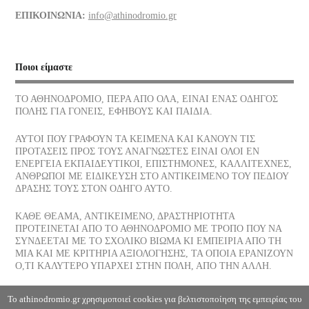
Διάφορα τρόφιμα και οι θερμίδες τους
ΕΠΙΚΟΙΝΩΝΙΑ:
info@athinodromio.gr
07/07/2026
Νίκος Σκαλκώτας, Η Θάλασσα
Ποιοι είμαστε
05/07/2026
ΤΟ ΑΘΗΝΟΔΡΟΜΙΟ, ΠΕΡΑ ΑΠΟ ΟΛΑ, ΕΙΝΑΙ ΕΝΑΣ ΟΔΗΓΟΣ
ΠΟΛΗΣ ΓΙΑ ΓΟΝΕΙΣ, ΕΦΗΒΟΥΣ ΚΑΙ ΠΑΙΔΙΑ.
Οι νεώσοικοι του Πειραιά, ένα σοβαρό στήριγμα της αρχαίας
αθηναϊκής δημοκρατίας, πού βρίσκονται σήμερα
ΑΥΤΟΙ ΠΟΥ ΓΡΑΦΟΥΝ ΤΑ ΚΕΙΜΕΝΑ ΚΑΙ ΚΑΝΟΥΝ ΤΙΣ
03/07/2026
ΠΡΟΤΑΣΕΙΣ ΠΡΟΣ ΤΟΥΣ ΑΝΑΓΝΩΣΤΕΣ ΕΙΝΑΙ ΟΛΟΙ ΕΝ
ΕΝΕΡΓΕΙΑ ΕΚΠΑΙΔΕΥΤΙΚΟΙ, ΕΠΙΣΤΗΜΟΝΕΣ, ΚΑΛΛΙΤΕΧΝΕΣ,
ΑΝΘΡΩΠΟΙ ΜΕ ΕΙΔΙΚΕΥΣΗ ΣΤΟ ΑΝΤΙΚΕΙΜΕΝΟ ΤΟΥ ΠΕΔΙΟΥ
Το παγωτό, η λιχουδιά του Καλοκαιριού ποια είναι η διατροφική
ΔΡΑΣΗΣ ΤΟΥΣ ΣΤΟΝ ΟΔΗΓΟ ΑΥΤΟ.
του αξία
30/06/2026
ΚΑΘΕ ΘΕΑΜΑ, ΑΝΤΙΚΕΙΜΕΝΟ, ΔΡΑΣΤΗΡΙΟΤΗΤΑ
ΠΡΟΤΕΙΝΕΤΑΙ ΑΠΟ ΤΟ ΑΘΗΝΟΔΡΟΜΙΟ ΜΕ ΤΡΟΠΟ ΠΟΥ ΝΑ
ΣΥΝΔΕΕΤΑΙ ΜΕ ΤΟ ΣΧΟΛΙΚΟ ΒΙΩΜΑ ΚΙ ΕΜΠΕΙΡΙΑ ΑΠΟ ΤΗ
Αφυδάτωση
ΜΙΑ ΚΑΙ ΜΕ ΚΡΙΤΗΡΙΑ ΑΞΙΟΛΟΓΗΣΗΣ, ΤΑ ΟΠΟΙΑ ΕΡΑΝΙΖΟΥΝ
29/06/2026
Ο,ΤΙ ΚΑΛΥΤΕΡΟ ΥΠΑΡΧΕΙ ΣΤΗΝ ΠΟΛΗ, ΑΠΟ ΤΗΝ ΑΛΛΗ.
Η Θάλασσα, Κλωντ Ντεμπυσσύ
Το athinodromio.gr χρησιμοποιεί cookies για βελτιστοποίηση της εμπειρίας του