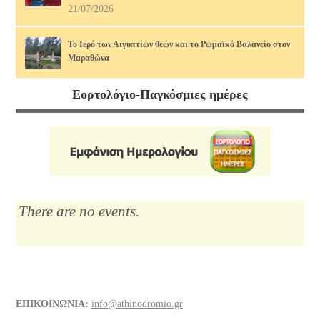
21/07/2026
Το Ιερό των Αιγυπτίων θεών και το Ρωμαϊκό Βαλανείο στον
Μαραθώνα
17/07/2026
Εορτολόγιο-Παγκόσμιες ημέρες
Διάφορα τρόφιμα και οι θερμίδες τους, άρθρο 2ο. Πώς να τις
κάψουμε!
14/07/2026
Μαρία Κάλλας, η αιώνια: οι ωραιότερες άριες
12/07/2026
There are no events.
Το Λύκειο του Αριστοτέλη
10/07/2026
Διάφορα τρόφιμα και οι θερμίδες τους
ΕΠΙΚΟΙΝΩΝΙΑ:
info@athinodromio.gr
07/07/2026