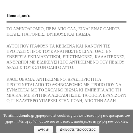
Νίκος Σκαλκώτας, Η Θάλασσα
Ποιοι είμαστε
05/07/2026
ΤΟ ΑΘΗΝΟΔΡΟΜΙΟ, ΠΕΡΑ ΑΠΟ ΟΛΑ, ΕΙΝΑΙ ΕΝΑΣ ΟΔΗΓΟΣ
ΠΟΛΗΣ ΓΙΑ ΓΟΝΕΙΣ, ΕΦΗΒΟΥΣ ΚΑΙ ΠΑΙΔΙΑ.
Οι νεώσοικοι του Πειραιά, ένα σοβαρό στήριγμα της αρχαίας
αθηναϊκής δημοκρατίας, πού βρίσκονται σήμερα
ΑΥΤΟΙ ΠΟΥ ΓΡΑΦΟΥΝ ΤΑ ΚΕΙΜΕΝΑ ΚΑΙ ΚΑΝΟΥΝ ΤΙΣ
03/07/2026
ΠΡΟΤΑΣΕΙΣ ΠΡΟΣ ΤΟΥΣ ΑΝΑΓΝΩΣΤΕΣ ΕΙΝΑΙ ΟΛΟΙ ΕΝ
ΕΝΕΡΓΕΙΑ ΕΚΠΑΙΔΕΥΤΙΚΟΙ, ΕΠΙΣΤΗΜΟΝΕΣ, ΚΑΛΛΙΤΕΧΝΕΣ,
ΑΝΘΡΩΠΟΙ ΜΕ ΕΙΔΙΚΕΥΣΗ ΣΤΟ ΑΝΤΙΚΕΙΜΕΝΟ ΤΟΥ ΠΕΔΙΟΥ
Το παγωτό, η λιχουδιά του Καλοκαιριού ποια είναι η διατροφική
ΔΡΑΣΗΣ ΤΟΥΣ ΣΤΟΝ ΟΔΗΓΟ ΑΥΤΟ.
του αξία
30/06/2026
ΚΑΘΕ ΘΕΑΜΑ, ΑΝΤΙΚΕΙΜΕΝΟ, ΔΡΑΣΤΗΡΙΟΤΗΤΑ
ΠΡΟΤΕΙΝΕΤΑΙ ΑΠΟ ΤΟ ΑΘΗΝΟΔΡΟΜΙΟ ΜΕ ΤΡΟΠΟ ΠΟΥ ΝΑ
ΣΥΝΔΕΕΤΑΙ ΜΕ ΤΟ ΣΧΟΛΙΚΟ ΒΙΩΜΑ ΚΙ ΕΜΠΕΙΡΙΑ ΑΠΟ ΤΗ
Αφυδάτωση
ΜΙΑ ΚΑΙ ΜΕ ΚΡΙΤΗΡΙΑ ΑΞΙΟΛΟΓΗΣΗΣ, ΤΑ ΟΠΟΙΑ ΕΡΑΝΙΖΟΥΝ
29/06/2026
Ο,ΤΙ ΚΑΛΥΤΕΡΟ ΥΠΑΡΧΕΙ ΣΤΗΝ ΠΟΛΗ, ΑΠΟ ΤΗΝ ΑΛΛΗ.
Η Θάλασσα, Κλωντ Ντεμπυσσύ
Το athinodromio.gr χρησιμοποιεί cookies για βελτιστοποίηση της εμπειρίας του
χρήστη. Με τη χρήση αυτού του ιστοτόπου, αποδέχεστε τη χρήση των cookies.
28/06/2026
Εντάξει
Διαβάστε περισσότερα
Copyright ©2026. Αθηνοδρόμιο