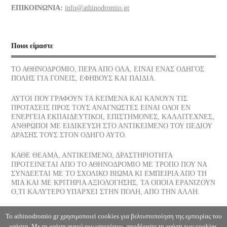
ΕΠΙΚΟΙΝΩΝΙΑ:
info@athinodromio.gr
07/07/2026
Νίκος Σκαλκώτας, Η Θάλασσα
Ποιοι είμαστε
05/07/2026
ΤΟ ΑΘΗΝΟΔΡΟΜΙΟ, ΠΕΡΑ ΑΠΟ ΟΛΑ, ΕΙΝΑΙ ΕΝΑΣ ΟΔΗΓΟΣ
ΠΟΛΗΣ ΓΙΑ ΓΟΝΕΙΣ, ΕΦΗΒΟΥΣ ΚΑΙ ΠΑΙΔΙΑ.
Οι νεώσοικοι του Πειραιά, ένα σοβαρό στήριγμα της αρχαίας
αθηναϊκής δημοκρατίας, πού βρίσκονται σήμερα
ΑΥΤΟΙ ΠΟΥ ΓΡΑΦΟΥΝ ΤΑ ΚΕΙΜΕΝΑ ΚΑΙ ΚΑΝΟΥΝ ΤΙΣ
03/07/2026
ΠΡΟΤΑΣΕΙΣ ΠΡΟΣ ΤΟΥΣ ΑΝΑΓΝΩΣΤΕΣ ΕΙΝΑΙ ΟΛΟΙ ΕΝ
ΕΝΕΡΓΕΙΑ ΕΚΠΑΙΔΕΥΤΙΚΟΙ, ΕΠΙΣΤΗΜΟΝΕΣ, ΚΑΛΛΙΤΕΧΝΕΣ,
ΑΝΘΡΩΠΟΙ ΜΕ ΕΙΔΙΚΕΥΣΗ ΣΤΟ ΑΝΤΙΚΕΙΜΕΝΟ ΤΟΥ ΠΕΔΙΟΥ
Το παγωτό, η λιχουδιά του Καλοκαιριού ποια είναι η διατροφική
ΔΡΑΣΗΣ ΤΟΥΣ ΣΤΟΝ ΟΔΗΓΟ ΑΥΤΟ.
του αξία
30/06/2026
ΚΑΘΕ ΘΕΑΜΑ, ΑΝΤΙΚΕΙΜΕΝΟ, ΔΡΑΣΤΗΡΙΟΤΗΤΑ
ΠΡΟΤΕΙΝΕΤΑΙ ΑΠΟ ΤΟ ΑΘΗΝΟΔΡΟΜΙΟ ΜΕ ΤΡΟΠΟ ΠΟΥ ΝΑ
ΣΥΝΔΕΕΤΑΙ ΜΕ ΤΟ ΣΧΟΛΙΚΟ ΒΙΩΜΑ ΚΙ ΕΜΠΕΙΡΙΑ ΑΠΟ ΤΗ
Αφυδάτωση
ΜΙΑ ΚΑΙ ΜΕ ΚΡΙΤΗΡΙΑ ΑΞΙΟΛΟΓΗΣΗΣ, ΤΑ ΟΠΟΙΑ ΕΡΑΝΙΖΟΥΝ
29/06/2026
Ο,ΤΙ ΚΑΛΥΤΕΡΟ ΥΠΑΡΧΕΙ ΣΤΗΝ ΠΟΛΗ, ΑΠΟ ΤΗΝ ΑΛΛΗ.
Η Θάλασσα, Κλωντ Ντεμπυσσύ
Το athinodromio.gr χρησιμοποιεί cookies για βελτιστοποίηση της εμπειρίας του
χρήστη. Με τη χρήση αυτού του ιστοτόπου, αποδέχεστε τη χρήση των cookies.