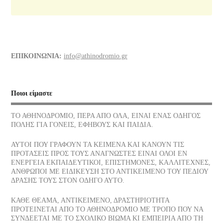
Το Λύκειο του Αριστοτέλη
10/07/2026
Διάφορα τρόφιμα και οι θερμίδες τους
ΕΠΙΚΟΙΝΩΝΙΑ:
info@athinodromio.gr
07/07/2026
Νίκος Σκαλκώτας, Η Θάλασσα
Ποιοι είμαστε
05/07/2026
ΤΟ ΑΘΗΝΟΔΡΟΜΙΟ, ΠΕΡΑ ΑΠΟ ΟΛΑ, ΕΙΝΑΙ ΕΝΑΣ ΟΔΗΓΟΣ
ΠΟΛΗΣ ΓΙΑ ΓΟΝΕΙΣ, ΕΦΗΒΟΥΣ ΚΑΙ ΠΑΙΔΙΑ.
Οι νεώσοικοι του Πειραιά, ένα σοβαρό στήριγμα της αρχαίας
αθηναϊκής δημοκρατίας, πού βρίσκονται σήμερα
ΑΥΤΟΙ ΠΟΥ ΓΡΑΦΟΥΝ ΤΑ ΚΕΙΜΕΝΑ ΚΑΙ ΚΑΝΟΥΝ ΤΙΣ
03/07/2026
ΠΡΟΤΑΣΕΙΣ ΠΡΟΣ ΤΟΥΣ ΑΝΑΓΝΩΣΤΕΣ ΕΙΝΑΙ ΟΛΟΙ ΕΝ
ΕΝΕΡΓΕΙΑ ΕΚΠΑΙΔΕΥΤΙΚΟΙ, ΕΠΙΣΤΗΜΟΝΕΣ, ΚΑΛΛΙΤΕΧΝΕΣ,
ΑΝΘΡΩΠΟΙ ΜΕ ΕΙΔΙΚΕΥΣΗ ΣΤΟ ΑΝΤΙΚΕΙΜΕΝΟ ΤΟΥ ΠΕΔΙΟΥ
Το παγωτό, η λιχουδιά του Καλοκαιριού ποια είναι η διατροφική
ΔΡΑΣΗΣ ΤΟΥΣ ΣΤΟΝ ΟΔΗΓΟ ΑΥΤΟ.
του αξία
30/06/2026
ΚΑΘΕ ΘΕΑΜΑ, ΑΝΤΙΚΕΙΜΕΝΟ, ΔΡΑΣΤΗΡΙΟΤΗΤΑ
ΠΡΟΤΕΙΝΕΤΑΙ ΑΠΟ ΤΟ ΑΘΗΝΟΔΡΟΜΙΟ ΜΕ ΤΡΟΠΟ ΠΟΥ ΝΑ
ΣΥΝΔΕΕΤΑΙ ΜΕ ΤΟ ΣΧΟΛΙΚΟ ΒΙΩΜΑ ΚΙ ΕΜΠΕΙΡΙΑ ΑΠΟ ΤΗ
Αφυδάτωση