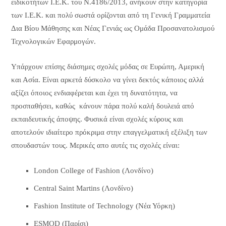
ειδικοτήτων Ι.Ε.Κ. του Ν.4186/2013, ανήκουν στην κατηγορία
των Ι.Ε.Κ. και πολύ σωστά ορίζονται από τη Γενική Γραμματεία
Δια Βίου Μάθησης και Νέας Γενιάς ως Ομάδα Προσανατολισμού
Τεχνολογικών Εφαρμογών.
Υπάρχουν επίσης διάσημες σχολές μόδας σε Ευρώπη, Αμερική
και Ασία. Είναι αρκετά δύσκολο να γίνει δεκτός κάποιος αλλά
αξίζει όποιος ενδιαφέρεται και έχει τη δυνατότητα, να
προσπαθήσει, καθώς κάνουν πάρα πολύ καλή δουλειά από
εκπαιδευτικής άποψης. Φυσικά είναι σχολές κύρους και
αποτελούν ιδιαίτερο πρόκριμα στην επαγγελματική εξέλιξη των
σπουδαστών τους. Μερικές απο αυτές τις σχολές είναι:
London College of Fashion (Λονδίνο)
Central Saint Martins (Λονδίνο)
Fashion Institute of Technology (Νέα Υόρκη)
ESMOD (Παρίσι)