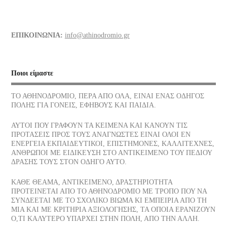
Διάφορα τρόφιμα και οι θερμίδες τους
ΕΠΙΚΟΙΝΩΝΙΑ:
info@athinodromio.gr
07/07/2026
Νίκος Σκαλκώτας, Η Θάλασσα
Ποιοι είμαστε
05/07/2026
ΤΟ ΑΘΗΝΟΔΡΟΜΙΟ, ΠΕΡΑ ΑΠΟ ΟΛΑ, ΕΙΝΑΙ ΕΝΑΣ ΟΔΗΓΟΣ
ΠΟΛΗΣ ΓΙΑ ΓΟΝΕΙΣ, ΕΦΗΒΟΥΣ ΚΑΙ ΠΑΙΔΙΑ.
Οι νεώσοικοι του Πειραιά, ένα σοβαρό στήριγμα της αρχαίας
αθηναϊκής δημοκρατίας, πού βρίσκονται σήμερα
ΑΥΤΟΙ ΠΟΥ ΓΡΑΦΟΥΝ ΤΑ ΚΕΙΜΕΝΑ ΚΑΙ ΚΑΝΟΥΝ ΤΙΣ
03/07/2026
ΠΡΟΤΑΣΕΙΣ ΠΡΟΣ ΤΟΥΣ ΑΝΑΓΝΩΣΤΕΣ ΕΙΝΑΙ ΟΛΟΙ ΕΝ
ΕΝΕΡΓΕΙΑ ΕΚΠΑΙΔΕΥΤΙΚΟΙ, ΕΠΙΣΤΗΜΟΝΕΣ, ΚΑΛΛΙΤΕΧΝΕΣ,
ΑΝΘΡΩΠΟΙ ΜΕ ΕΙΔΙΚΕΥΣΗ ΣΤΟ ΑΝΤΙΚΕΙΜΕΝΟ ΤΟΥ ΠΕΔΙΟΥ
Το παγωτό, η λιχουδιά του Καλοκαιριού ποια είναι η διατροφική
ΔΡΑΣΗΣ ΤΟΥΣ ΣΤΟΝ ΟΔΗΓΟ ΑΥΤΟ.
του αξία
30/06/2026
ΚΑΘΕ ΘΕΑΜΑ, ΑΝΤΙΚΕΙΜΕΝΟ, ΔΡΑΣΤΗΡΙΟΤΗΤΑ
ΠΡΟΤΕΙΝΕΤΑΙ ΑΠΟ ΤΟ ΑΘΗΝΟΔΡΟΜΙΟ ΜΕ ΤΡΟΠΟ ΠΟΥ ΝΑ
ΣΥΝΔΕΕΤΑΙ ΜΕ ΤΟ ΣΧΟΛΙΚΟ ΒΙΩΜΑ ΚΙ ΕΜΠΕΙΡΙΑ ΑΠΟ ΤΗ
Αφυδάτωση
ΜΙΑ ΚΑΙ ΜΕ ΚΡΙΤΗΡΙΑ ΑΞΙΟΛΟΓΗΣΗΣ, ΤΑ ΟΠΟΙΑ ΕΡΑΝΙΖΟΥΝ
29/06/2026
Ο,ΤΙ ΚΑΛΥΤΕΡΟ ΥΠΑΡΧΕΙ ΣΤΗΝ ΠΟΛΗ, ΑΠΟ ΤΗΝ ΑΛΛΗ.