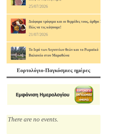
25/07/2026
Διάφορα τρόφιμα και οι θερμίδες τους, άρθρο 3ο.
Πώς να τις κάψουμε!
21/07/2026
Το Ιερό των Αιγυπτίων θεών και το Ρωμαϊκό
Βαλανείο στον Μαραθώνα
17/07/2026
Εορτολόγιο-Παγκόσμιες ημέρες
Διάφορα τρόφιμα και οι θερμίδες τους, άρθρο 2ο.
Πώς να τις κάψουμε!
14/07/2026
Μαρία Κάλλας, η αιώνια: οι ωραιότερες άριες
12/07/2026
There are no events.
Το Λύκειο του Αριστοτέλη