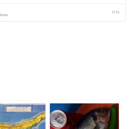
27:51
λίνου.