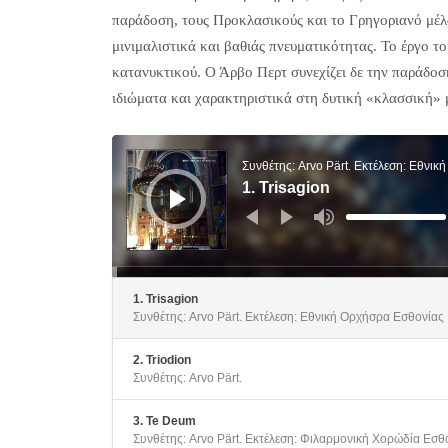
παράδοση, τους Προκλασικούς και το Γρηγοριανό μέλος
μινιμαλιστικά και βαθιάς πνευματικότητας. Το έργο του
κατανυκτικού. Ο Άρβο Περτ συνεχίζει δε την παράδοσ
ιδιώματα και χαρακτηριστικά στη δυτική «κλασσική» 
Πρόγραμμα
Αναπαραγωγής
Ήχου
Συνθέτης: Arvo Pärt. Εκτέλεση: Εθνι
1. Trisagion
Χρησιμοποιείστε
τα
πλήκτρα
Πάνω/
Κάτω
βέλος
για
να
1. Trisagion
αυξήσετε
Συνθέτης: Arvo Pärt. Εκτέλεση: Εθνική Ορχήσρα Εσθονίας
ή
να
μειώσετε
ένταση.
2. Triodion
Συνθέτης: Arvo Pärt.
3. Te Deum
Συνθέτης: Arvo Pärt. Εκτέλεση: Φιλαρμονική Χορώδία Εσθ