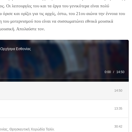
. Οι λειτουργίες του και τα έργα του γενικότερα είναι πολύ
 όρισε και ορίζει για τις αρχές, έστω, του 21ου αιώνα την έννοια του
η του μοτερνισμού που είναι να συσσωματώνει εθνικά μουσικά
μουσική. Απολαύστε τον.
κή Ορχήσρα Εσθονίας
0:00
/
14:50
14:50
13:35
30:42
ονίας, Θρησκευτική Χορώδία Ταλίν.