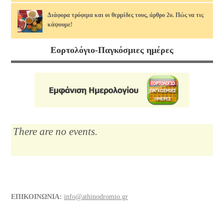
Διάφορα τρόφιμα και οι θερμίδες τους, άρθρο 2ο. Πώς να τις
κάψουμε!
14/07/2026
Εορτολόγιο-Παγκόσμιες ημέρες
Μαρία Κάλλας, η αιώνια: οι ωραιότερες άριες
12/07/2026
Το Λύκειο του Αριστοτέλη
10/07/2026
There are no events.
Διάφορα τρόφιμα και οι θερμίδες τους
07/07/2026
Νίκος Σκαλκώτας, Η Θάλασσα
05/07/2026
ΕΠΙΚΟΙΝΩΝΙΑ:
info@athinodromio.gr
Οι νεώσοικοι του Πειραιά, ένα σοβαρό στήριγμα της αρχαίας