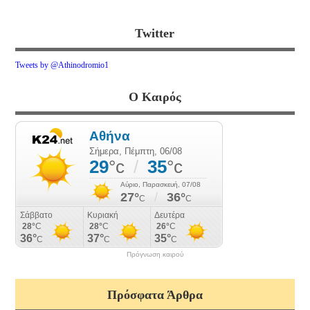
Twitter
Tweets by @Athinodromio1
Ο Καιρός
Πρόγνωση καιρού
Πρόσφατα Άρθρα