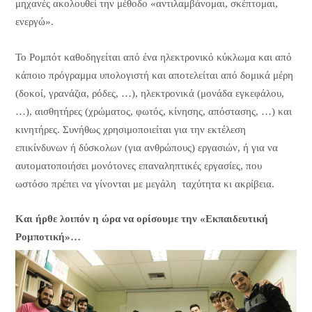
μηχανές ακολουθεί την μέθοδο «αντιλαμβάνομαι, σκέπτομαι,
ενεργώ».
Το Ρομπότ καθοδηγείται από ένα ηλεκτρονικό κύκλωμα και από
κάποιο πρόγραμμα υπολογιστή και αποτελείται από δομικά μέρη
(δοκοί, γρανάζια, ρόδες, …), ηλεκτρονικά (μονάδα εγκεφάλου,
…), αισθητήρες (χρώματος, φωτός, κίνησης, απόστασης, …) και
κινητήρες. Συνήθως χρησιμοποιείται για την εκτέλεση
επικίνδυνων ή δύσκολων (για ανθρώπους) εργασιών, ή για να
αυτοματοποιήσει μονότονες επαναληπτικές εργασίες, που
ωστόσο πρέπει να γίνονται με μεγάλη ταχύτητα κι ακρίβεια.
Και ήρθε λοιπόν η ώρα να ορίσουμε την «Εκπαιδευτική
Ρομποτική»…