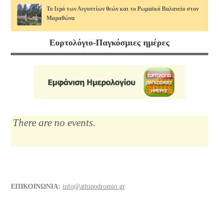
Το Ιερό των Αιγυπτίων θεών και το Ρωμαϊκό Βαλανείο στον
Μαραθώνα
17/07/2026
Εορτολόγιο-Παγκόσμιες ημέρες
Διάφορα τρόφιμα και οι θερμίδες τους, άρθρο 2ο. Πώς να τις
κάψουμε!
14/07/2026
Μαρία Κάλλας, η αιώνια: οι ωραιότερες άριες
12/07/2026
There are no events.
Το Λύκειο του Αριστοτέλη
10/07/2026
Διάφορα τρόφιμα και οι θερμίδες τους
ΕΠΙΚΟΙΝΩΝΙΑ:
info@athinodromio.gr
07/07/2026
Νίκος Σκαλκώτας, Η Θάλασσα