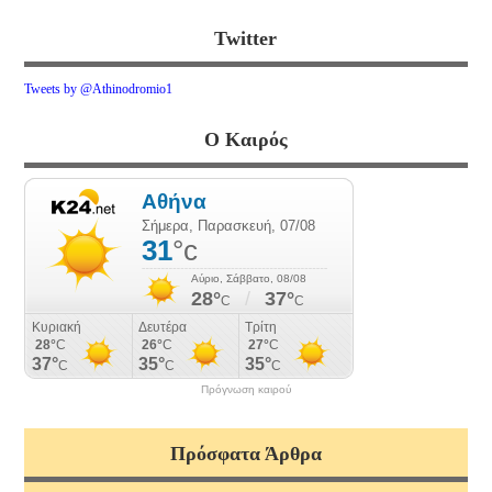
Twitter
Tweets by @Athinodromio1
Ο Καιρός
Πρόγνωση καιρού
Πρόσφατα Άρθρα